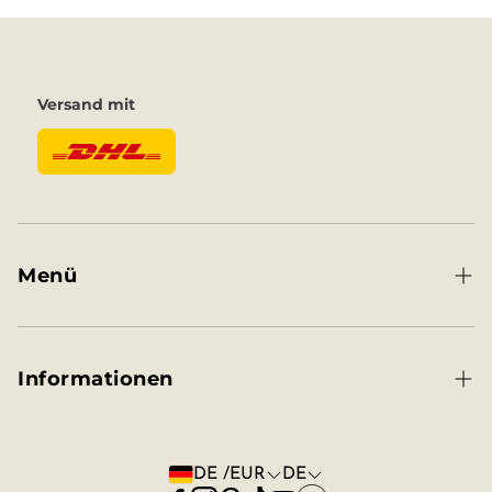
Versand mit
Menü
Home
Informationen
Bewertungen
Manufaktur
Affiliate
DE /EUR
DE
Angebote
FAQ