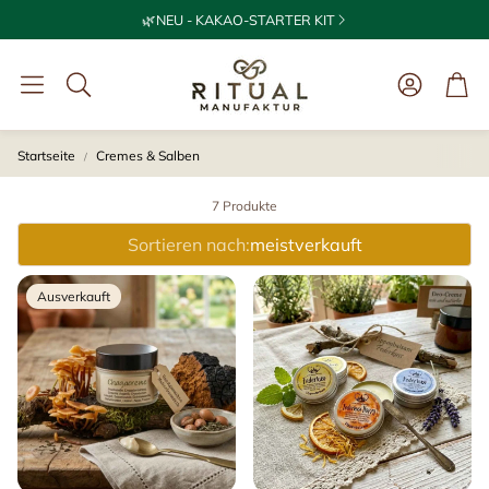
🌿NEU - KAKAO-STARTER KIT
War
Suche
Startseite
Cremes & Salben
7 Produkte
Sortieren nach:
meistverkauft
Ausverkauft