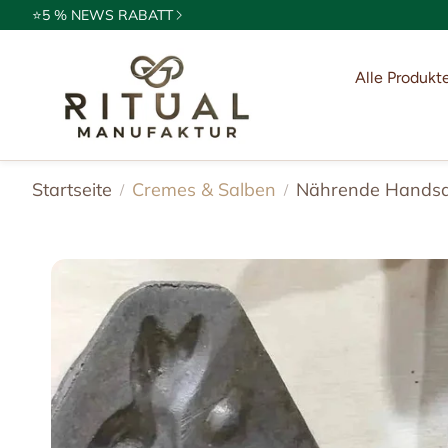
⭐5 % NEWS RABATT
Alle Produkt
Ritualkak
Exoten
Startseite
Cremes & Salben
Nährende Handsa
Öle & Es
Gewürze 
Räucher
Ritualbegl
Naturkos