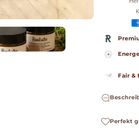
Her
K
Malas
Ich suche Verbindung
Premiu
Energe
Fair &
Beschrei
Nähre
Perfekt g