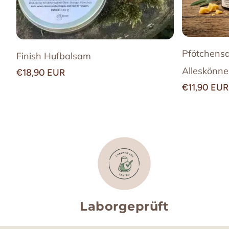
Pfötchensa
Finish Hufbalsam
Alleskönne
Normaler
€18,90 EUR
Preis
Normaler
€11,90 EUR
Preis
Laborgeprüft