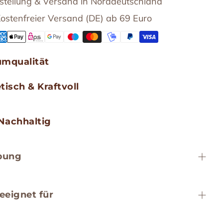
stellung & Versand in Norddeutschland
ostenfreier Versand (DE) ab 69 Euro
mqualität
tisch & Kraftvoll
 Nachhaltig
bung
nde Handsalbe ganz
eeignet für