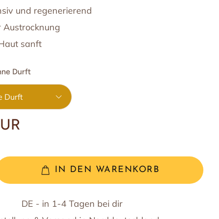
nsiv und regenerierend
Willy Schnell
Hemi-Sync Verein
Räucher Zubehör
r Austrocknung
Haut sanft
Eric Urs Barth - nordische Events
erwenden
hne Durft
e Durft
EUR
IN DEN WARENKORB
DE - in 1-4 Tagen bei dir