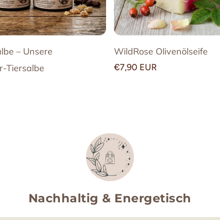
Bienenwachs, 
Wie immer bez
Quellen.
lbe – Unsere
WildRose Olivenölseife
Hinweis:
Normaler
€7,90 EUR
r-Tiersalbe
Sehr ergieb
Preis
Zieht schnell
Ausschließl
Nicht mit d
Alle Inhalts
Fertigungs
Nachhaltig & Energetisch
da handgem