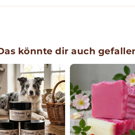
reichhaltigen
einladen unse
Das Bienenwac
und Sheabutte
reichhaltigen 
Das könnte dir auch gefalle
die Haut ein. 
eingesalbt.
Inhalt: 50 ml
Zutaten der Sa
Bienenwachs, 
ätherische Öle
Rosmarin
Zutaten der S