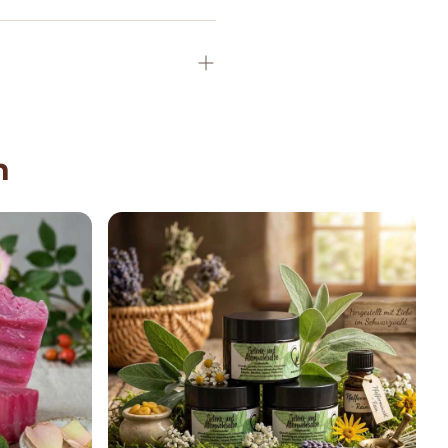
 Handcreme geäußert haben, wollen wir Euch
re neuste Kreation auszuprobieren.
hs regeneriert und schützt die Haut. Die Mango-
r sind unter anderem die Königinnen der
Hautpflege und ziehen trotzdem recht schnell in
n
Und schon Kleopatra hat sich mit Mandelöl
lbe mit Duft:
Mango-Butter, Sheabutter, Mandelöl, reine
 zur Beduftung: Orangen- und Patschuliöl,
albe ohne Duft: