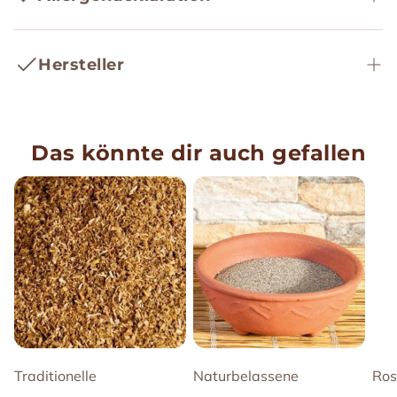
Inhalt:
genauere Schätzung der Lieferzeit zu erhalten.
Hersteller
Das könnte dir auch gefallen
Traditionelle
Naturbelassene
Ros