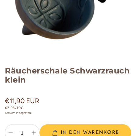
Räucherschale Schwarzrauch
klein
Normaler
€11,90 EUR
Preis
STÜCKPREIS
€7,93/10G
Steuern inbegriffen.
IN DEN WARENKORB