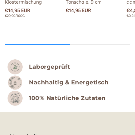
Klostermischung
Tonschale, 9 cm
da
Normaler
€14,95 EUR
Normaler
€14,95 EUR
Nor
€4,
Preis
Preis
Prei
STÜCKPREIS
STÜC
€29,90/100G
€0,2
Laborgeprüft
Nachhaltig & Energetisch
100% Natürliche Zutaten