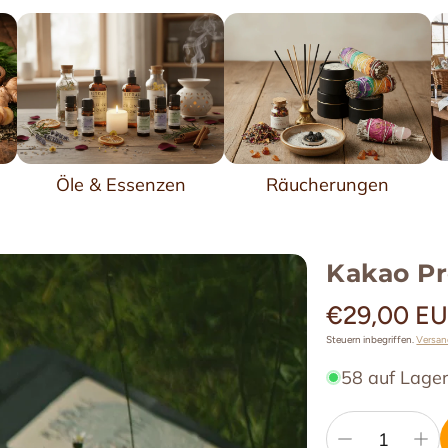
Malas
Ich suche Verbindung
Öle & Essenzen
Räucherungen
Kakao Pr
Normaler
€29,00 E
Preis
Steuern inbegriffen.
Versa
58 auf Lage