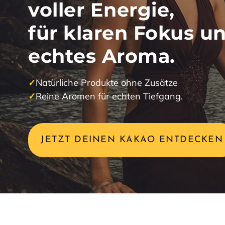
voller Energie,
Hausmar
für klaren Fokus u
echtes Aroma.
Aktionen
Sets & G
✓
Natürliche Produkte ohne Zusätze
✓
Reine Aromen für echten Tiefgang.
Neuste P
Produkte
JETZT DEINEN KAKAO ENTDECKEN
:
KAKAOREISE