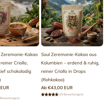
35 g feinster Rohkakao
(Mix aus unseren aktuell
n Sorten)
to Räucherstäbchen oder Palo Santo Holz
d gezogene Rune
Zeremonie-Kakao
Soul Zeremonie-Kakao aus
AUSVERKAUFT
OPTION
reiner Criollo,
Kolumbien – erdend & ruhig,
nd Anleitung
WÄHLEN
tief schokoladig
reiner Criollo in Drops
werden von uns persönlich getestet und täglich
)
(Rohkakao)
sere Erfahrungsberichte findest du unter den
 EUR
Normaler
Ab €43,00 EUR
dukten.
Preis
(19 Bewertungen)
 Bewertungen)
ständigen Beschreibungen aller Kakaosorten