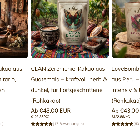
Inhalt
4 Sorten á 
verfügbare
1× Palo San
1× von Han
Kakao aus
CLAN Zeremonie-Kakao aus
LoveBomb 
N
OPTION
itario,
Guatemala – kraftvoll, herb &
aus Peru – 
1× Rezept u
N
WÄHLEN
en
dunkel, für Fortgeschrittene
intensiv & 
Alle Produkte 
(Rohkakao)
(Rohkakao
konsumiert. Un
Normaler
Ab €43,00 EUR
Normaler
Ab €43,00
jeweiligen Pro
Preis
Preis
STÜCKPREIS
STÜCKPREIS
€122,86/KG
€122,86/KG
n)
(17 Bewertungen)
(60
→ Zu den voll
*Verpackung kann abweichen.