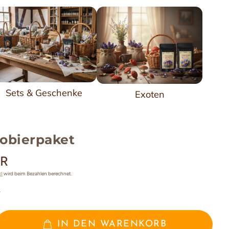
Sets & Geschenke
Exoten
obierpaket
UR
nd
wird beim Bezahlen berechnet.
r
IN DEN WARENKORB