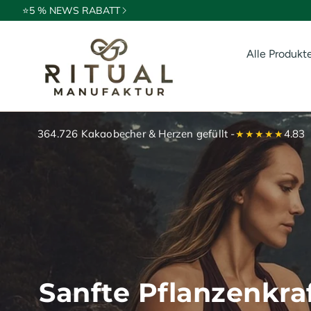
⭐5 % NEWS RABATT
Alle Produkt
Ritualkak
Exoten
364.726 Kakaobecher & Herzen gefüllt -
4.83
★★★★★
Öle & Es
Gewürze 
Räucher
Ritualbegl
Sanfte Pflanzenkraf
Naturkos