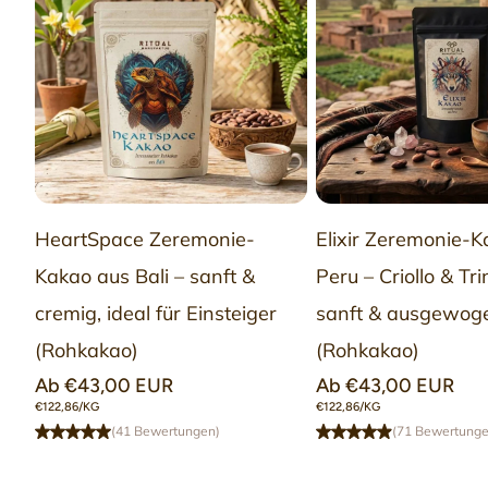
HeartSpace Zeremonie-
Elixir Zeremonie-
OPTION
OPTIO
Kakao aus Bali – sanft &
Peru – Criollo & Trin
WÄHLEN
WÄHLE
cremig, ideal für Einsteiger
sanft & ausgewog
(Rohkakao)
(Rohkakao)
Normaler
Ab €43,00 EUR
Normaler
Ab €43,00 EUR
Preis
Preis
STÜCKPREIS
STÜCKPREIS
€122,86/KG
€122,86/KG
(41 Bewertungen)
(71 Bewertunge